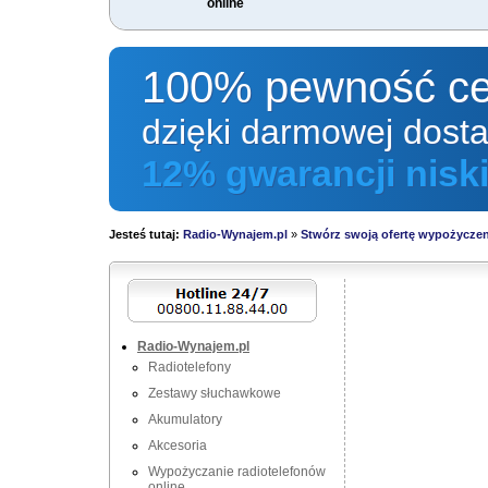
online
100% pewność ce
dzięki darmowej dosta
12% gwarancji niski
Jesteś tutaj:
Radio-Wynajem.pl
»
Stwórz swoją ofertę wypożyczeni
Radio-Wynajem.pl
Radiotelefony
Zestawy słuchawkowe
Akumulatory
Akcesoria
Wypożyczanie radiotelefonów
online