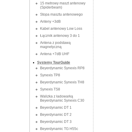
15 metrowy maszt antenowy
(Spiderbeam)
Stopa masztu antenowego
Anteny +3dB
Kabel antenowy Low Loss
Łącznik antenowy 3 do 1
Antena z podstawą
magnetyczną
Antena +7dB UHF
Systemy TourGuide
Beyerdynamic Synexis RP8
Synexis TP8
Beyerdynamic Synexis TH8
Synexis TS8
Walizka z ładowarką
Beyerdynamic Synexis C30
Beyerdynamic DT 1
Beyerdynamic DT 2
Beyerdynamic DT 3
Beyerdynamic TG H55c