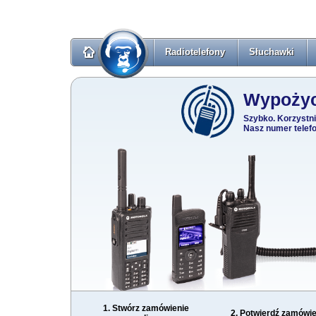
Radiotelefony
Słuchawki
Wypożyc
Szybko. Korzystni
Nasz numer telefo
1. Stwórz zamówienie
2. Potwierdź zamówie