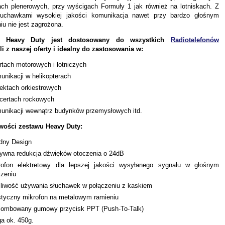
ach plenerowych, przy wyścigach Formuły 1 jak również na lotniskach. Z
łuchawkami wysokiej jakości komunikacja nawet przy bardzo głośnym
iu nie jest zagrożona.
w Heavy Duty jest dostosowany do wszystkich
Radiotelefonów
li z naszej oferty i idealny do zastosowania w:
rtach motorowych i lotniczych
unikacji w helikopterach
jektach orkiestrowych
certach rockowych
unikacji wewnątrz budynków przemysłowych itd.
wości zestawu Heavy Duty:
idny Design
ywna redukcja dźwięków otoczenia o 24dB
rofon elektretowy dla lepszej jakości wysyłanego sygnału w głośnym
czeniu
liwość używania słuchawek w połączeniu z kaskiem
styczny mikrofon na metalowym ramieniu
lombowany gumowy przycisk PPT (Push-To-Talk)
a ok. 450g.