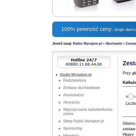
100% pewność ceny:
dzięki darmo
Jesteś tutaj:
Radio-Wynajem.pl
»
Słuchawki
»
Zesta
Zest
Przy g
Radio-Wynajem.pl
Radiotelefony
Kalkul
Zestawy słuchawkowe
Akumulatory
Akcesoria
Liczb
Wypożyczanie radiotelefonów
online
Sklep Radio-Wynajem.pl
Głośno
Sponsoring
zestaw
Heavy 
Mikrofony