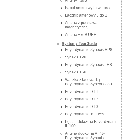
Anteny +3dB
Kabel antenowy Low Loss
Łącznik antenowy 3 do 1
Antena z podstawą
magnetyczną
Antena +7dB UHF
Systemy TourGuide
Beyerdynamic Synexis RP8
Synexis TP8
Beyerdynamic Synexis TH8
Synexis TS8
Walizka z ładowarką
Beyerdynamic Synexis C30
Beyerdynamic DT 1
Beyerdynamic DT 2
Beyerdynamic DT 3
Beyerdynamic TG H55c
Pętla indukcyjna Beyerdynamic
IL 100
Antena dookólna AT71-
Beyerdynamic Synexis