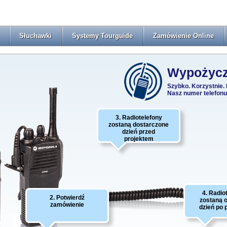
Słuchawki
Systemy Tourguide
Zamówienie Online
Wypożycz
Szybko. Korzystnie. 
Nasz numer telefonu
3. Radiotelefony
zostaną dostarczone
dzień przed
projektem
4. Radio
2. Potwierdź
zostaną 
zamówienie
dzień po 