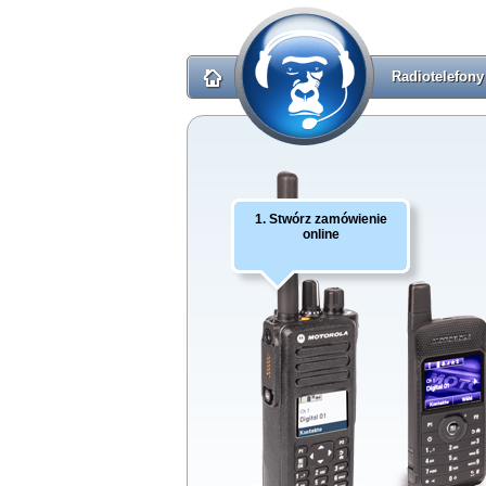
Radiotelefony
1. Stwórz zamówienie
online