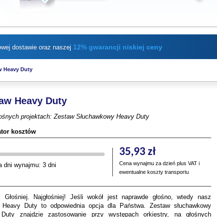
12% gwarancji niskiej ceny
wej dostawie oraz naszej
w Heavy Duty
aw Heavy Duty
łośnych projektach: Zestaw Słuchawkowy Heavy Duty
ator kosztów
35,93
zł
Cena wynajmu za dzień plus VAT i
a dni wynajmu:
3
dni
ewentualne koszty transportu
. Głośniej. Najgłośniej! Jeśli wokół jest naprawde głośno, wtedy nasz
 Heavy Duty to odpowiednia opcja dla Państwa. Zestaw słuchawkowy
Duty znajdzie zastosowanie przy występach orkiestry, na głośnych