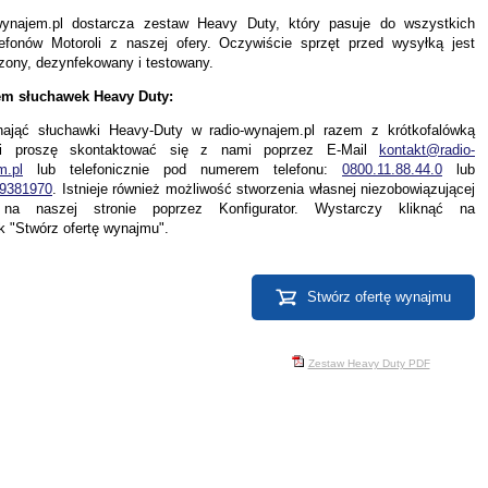
wynajem.pl dostarcza zestaw Heavy Duty, który pasuje do wszystkich
elefonów Motoroli z naszej ofery. Oczywiście sprzęt przed wysyłką jest
zony, dezynfekowany i testowany.
m słuchawek Heavy Duty:
ająć słuchawki Heavy-Duty w radio-wynajem.pl razem z krótkofalówką
li proszę skontaktować się z nami poprzez E-Mail
kontakt@radio-
m.pl
lub telefonicznie pod numerem telefonu:
0800.11.88.44.0
lub
9381970
. Istnieje również możliwość stworzenia własnej niezobowiązującej
 na naszej stronie poprzez Konfigurator. Wystarczy kliknąć na
k "Stwórz ofertę wynajmu".
Stwórz ofertę wynajmu
Zestaw Heavy Duty PDF