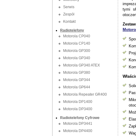
imprez
Serwis
tymi s
Zespół
otoczen
Kontakt
Zesta
Motoro
Radiotelefony
Motorola CP040
Spo
Motorola CP140
Kom
Motorola GP300
Pro
Motorola GP340
Kon
Motorola GP340 ATEX
Kom
Motorola GP380
Właści
Motorola GP344
Sol
Motorola GP644
Pas
Motorola Repeater GR400
Mik
Motorola DP1400
oto
Motorola DP3400
Moż
Radiotelefony Cyfrowe
Ela
Motorola DP3441
Zap
Motorola DP4400
Wag