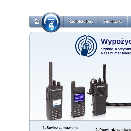
Radiotelefony
Słuchawki
Wypożyc
Szybko. Korzystni
Nasz numer telefo
1. Stwórz zamówienie
2. Potwierdź zamówie