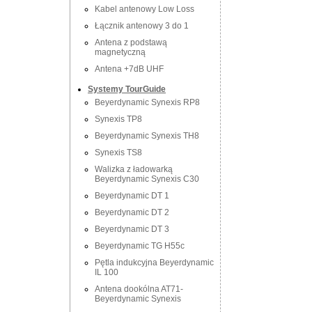
Kabel antenowy Low Loss
Łącznik antenowy 3 do 1
Antena z podstawą
magnetyczną
Antena +7dB UHF
Systemy TourGuide
Beyerdynamic Synexis RP8
Synexis TP8
Beyerdynamic Synexis TH8
Synexis TS8
Walizka z ładowarką
Beyerdynamic Synexis C30
Beyerdynamic DT 1
Beyerdynamic DT 2
Beyerdynamic DT 3
Beyerdynamic TG H55c
Pętla indukcyjna Beyerdynamic
IL 100
Antena dookólna AT71-
Beyerdynamic Synexis