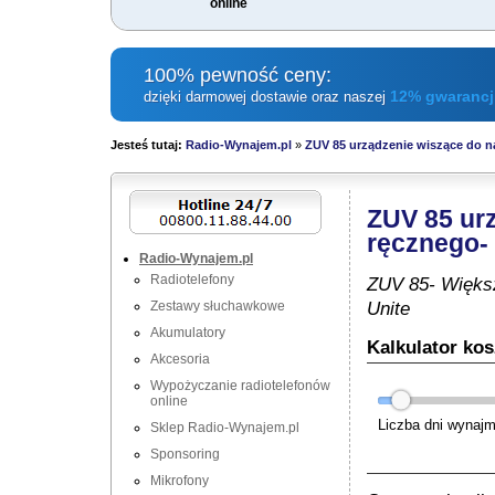
online
100% pewność ceny:
12% gwarancji
dzięki darmowej dostawie oraz naszej
Jesteś tutaj:
Radio-Wynajem.pl
»
ZUV 85 urządzenie wiszące do n
ZUV 85 ur
ręcznego-
Radio-Wynajem.pl
Radiotelefony
ZUV 85- Większ
Unite
Zestawy słuchawkowe
Akumulatory
Kalkulator ko
Akcesoria
Wypożyczanie radiotelefonów
online
Liczba dni wynaj
Sklep Radio-Wynajem.pl
Sponsoring
Mikrofony