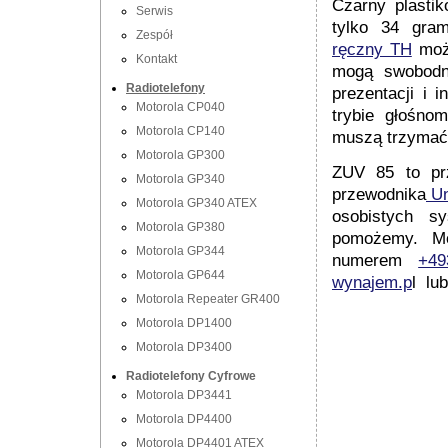
Czarny plasti
Serwis
tylko 34 gra
Zespół
ręczny TH
możn
Kontakt
mogą swobodn
Radiotelefony
prezentacji i 
Motorola CP040
trybie głośno
Motorola CP140
muszą trzymać 
Motorola GP300
ZUV 85 to pr
Motorola GP340
przewodnika
Un
Motorola GP340 ATEX
osobistych sy
Motorola GP380
pomożemy. Mo
Motorola GP344
numerem
+49
Motorola GP644
wynajem.p
l lu
Motorola Repeater GR400
Motorola DP1400
Motorola DP3400
Radiotelefony Cyfrowe
Motorola DP3441
Motorola DP4400
Motorola DP4401 ATEX